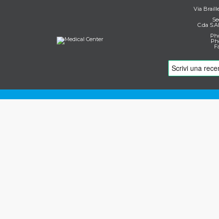
Via Braill
Se
C.da S.A
Pho
Pho
F