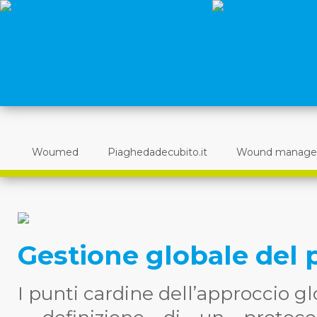
Woumed
Piaghedadecubito.it
Wound manag
Gestione globale del 
I punti cardine dell’approccio gl