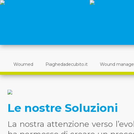
Woumed
Piaghedadecubito.it
Wound manag
Le nostre Soluzioni
La nostra attenzione verso l’evol