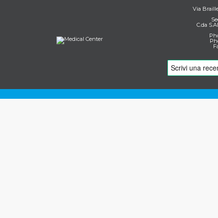
Via Braill
Se
C.da S.A
Pho
Pho
F