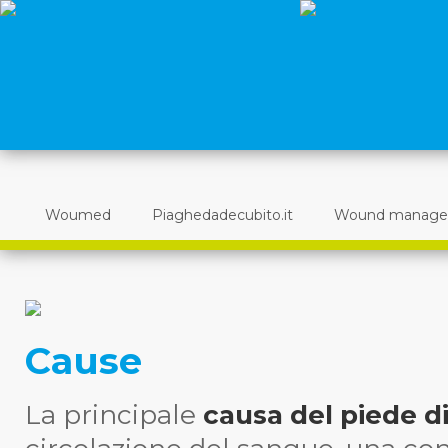
Woumed
Piaghedadecubito.it
Wound manag
Cause
La principale
causa del piede d