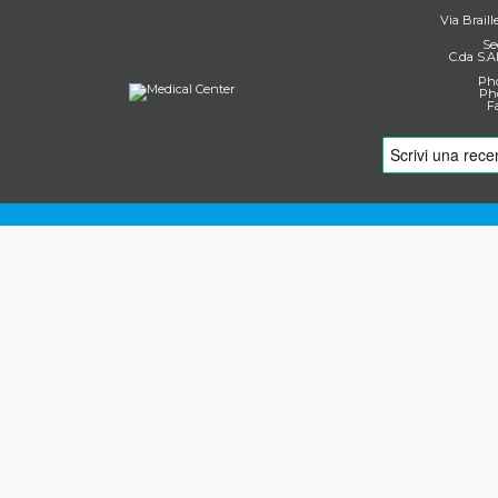
Via Braill
Se
C.da S.A
Pho
Pho
F