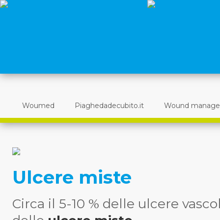
Woumed
Piaghedadecubito.it
Wound manag
Ulcere miste
Circa il 5-10 % delle ulcere vasco