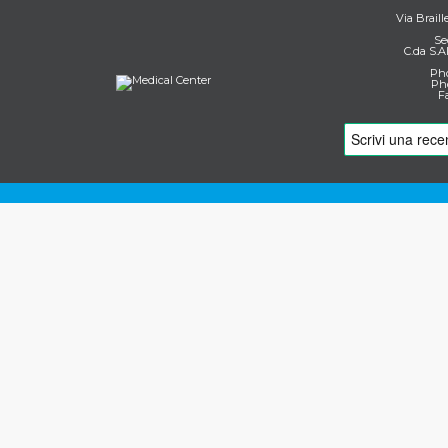
Via Braill
Se
C.da S.A
Pho
Pho
F