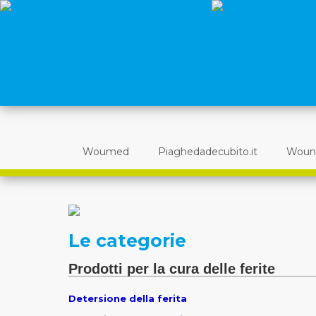
Woumed
Piaghedadecubito.it
Woun
Le categorie
Prodotti per la cura delle ferite
Detersione della ferita