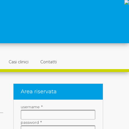
Casi clinici
Contatti
Area riservata
username
*
password
*