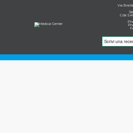
Via Braill
Se
C.da S.A
Pho
Pho
F