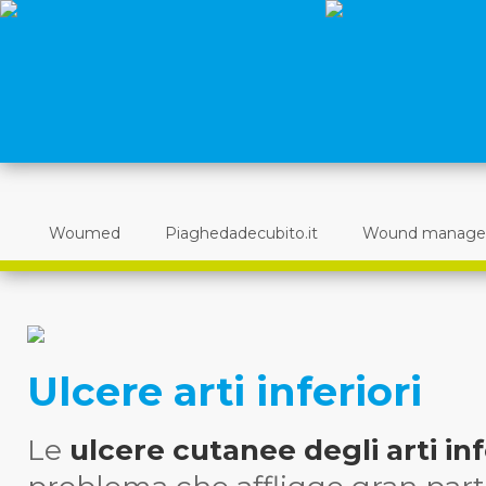
Woumed
Piaghedadecubito.it
Wound manag
Ulcere arti inferiori
Le
ulcere cutanee degli arti inf