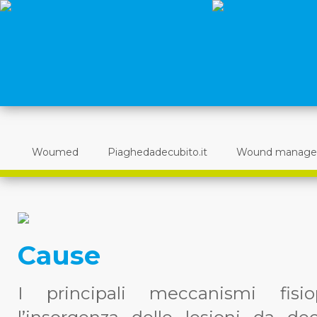
Woumed
Piaghedadecubito.it
Wound manag
Cause
I principali meccanismi fisi