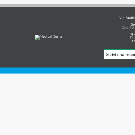
Via Braill
Se
C.da S.A
Pho
Pho
F