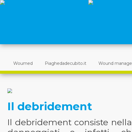
Woumed
Piaghedadecubito.it
Wound manag
Il debridement
Il debridement consiste nella