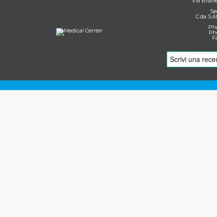
Via Braill
Se
C.da S.A
Pho
Pho
F