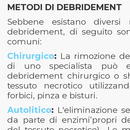
METODI DI DEBRIDEMENT
Sebbene esistano diversi 
debridement, di seguito son
comuni:
Chirurgico
:
La rimozione dei
di uno specialista può es
debridement chirurgico o sh
tessuto necrotico utilizzan
forbici, pinza e bisturi.
Autolitico
:
L'eliminazione sel
da parte di enzimi’propri de
del tessuto necrotico).
Le med