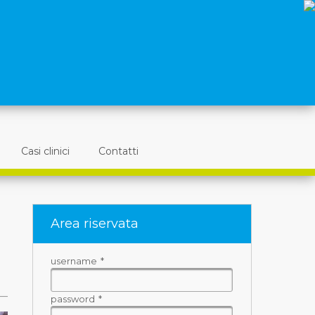
Casi clinici
Contatti
Area riservata
username
*
password
*