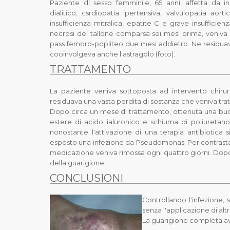
Paziente di sesso femminile, 65 anni, affetta da in
dialitico, csrdiopatia ipertensiva, valvulopatia aor
insufficienza mitralica, epatite C e grave insufficienza
necrosi del tallone comparsa sei mesi prima, veniva 
pass femoro-popliteo due mesi addietro. Ne residuav
cooinvolgeva anche l'astragolo (foto).
TRATTAMENTO
La paziente veniva sottoposta ad intervento chir
residuava una vasta perdita di sostanza che veniva tra
Dopo circa un mese di trattamento, ottenuta una buo
estere di acido ialuronico e schiuma di poliuretan
nonostante l'attivazione di una terapia antibiotica s
esposto una infezione da
Pseudomonas
. Per contrast
medicazione veniva rimossa ogni quattro giorni. Dopo 2
della guarigione.
CONCLUSIONI
Controllando l'infezione, 
senza l'applicazione di altr
La guarigione completa avv