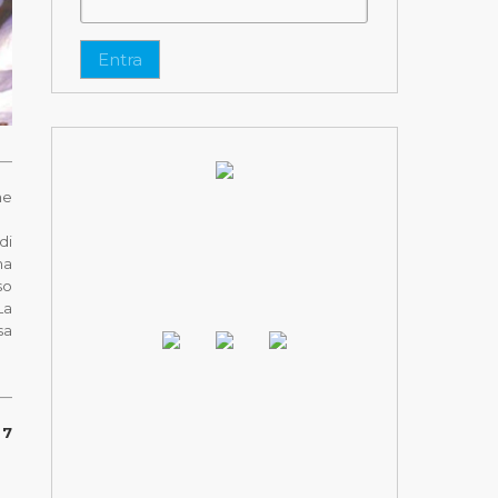
Entra
ne
di
ma
so
 La
sa
 7