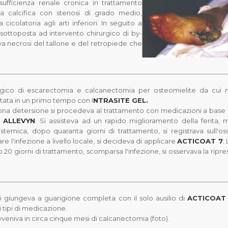
sufficienza renale cronica in trattamento
tica calcifica con stenosi di grado medio,
 cicolatoria agli arti inferiori. In seguito a
sottoposta ad intervento chirurgico di by-
a necrosi del tallone e del retropiede che
urgico di escarectomia e calcanectomia per osteomielite da cui 
ttata in un primo tempo con I
NTRASITE GEL.
na detersione si procedeva al trattamento con medicazioni a base 
o
ALLEVYN
. Si assisteva ad un rapido miglioramento della ferita, 
istemica, dopo quaranta giorni di trattamento, si registrava sull'os
are l'infezione a livello locale, si decideva di applicare
ACTICOAT 7
.
0 giorni di trattamento, scomparsa l'infezione, si osservava la ripre
si giungeva a guarigione completa con il solo ausilio di
ACTICOAT
i tipi di medicazione.
eniva in circa cinque mesi di calcanectomia (foto).