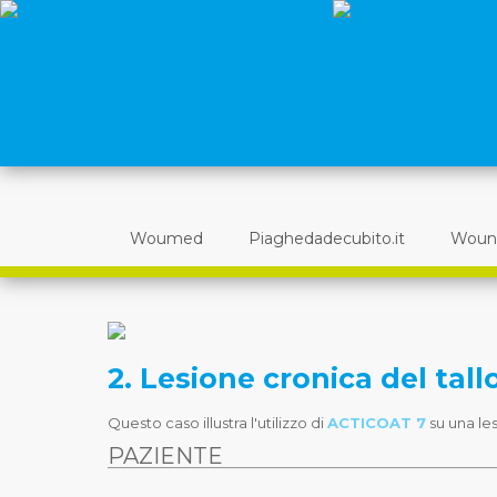
Woumed
Piaghedadecubito.it
Woun
2. Lesione cronica del tall
Questo caso illustra l'utilizzo di
ACTICOAT 7
su una les
PAZIENTE