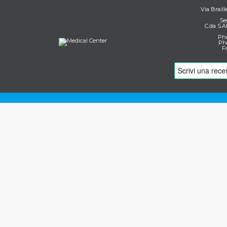
Via Braill
Se
C.da S.A
Pho
Pho
F