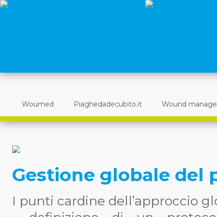
Woumed
Piaghedadecubito.it
Wound manag
Gestione globale del 
I punti cardine dell’approccio gl