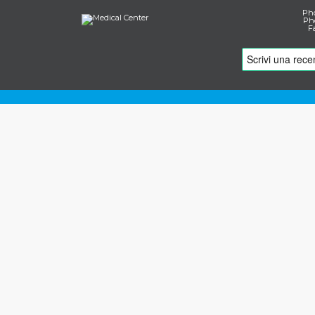
Pho
Pho
F