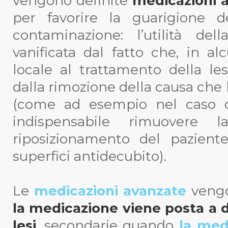
vengono definite
medicazioni 
per favorire la guarigione d
contaminazione: l’utilità de
vanificata dal fatto che, in alc
locale al trattamento della l
dalla rimozione della causa che 
(come ad esempio nel caso de
indispensabile rimuovere l
riposizionamento del paziente
superfici antidecubito).
Le
medicazioni avanzate
vengo
l
a
medicazione viene posta a di
lesi
, secondarie quando
la med