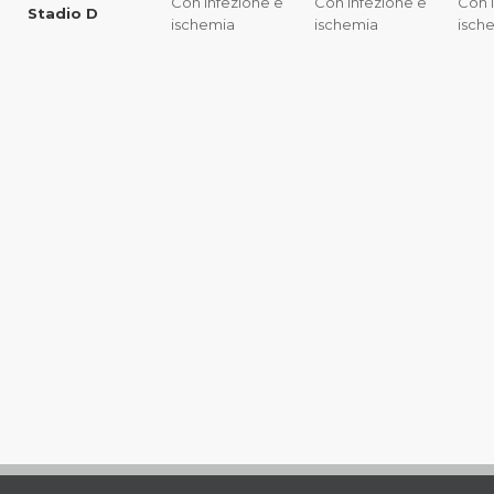
Con infezione e
Con infezione e
Con 
Stadio D
ischemia
ischemia
isch