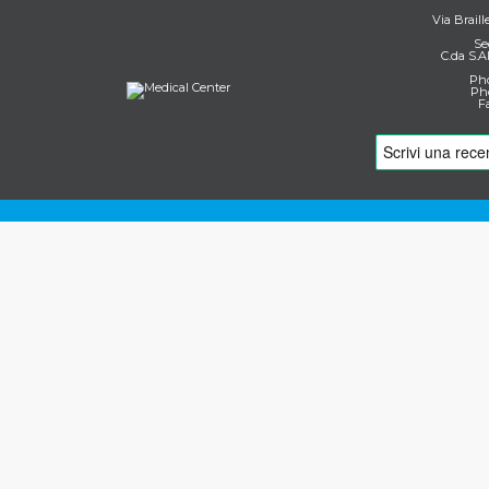
Via Braill
Se
C.da S.A
Pho
Pho
F