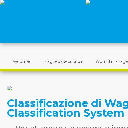
Woumed
Piaghedadecubito.it
Wound manag
Classificazione di W
Classification System