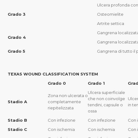
Ulcera profonda con
Grado 3
Osteomielite
Artrite settica
Gangrena localizzat
Grado 4
Gangrena localizzata
Grado 5
Gangrena di tutto il
TEXAS WOUND CLASSIFICATION SYSTEM
Grado 0
Grado 1
Gra
Ulcera superficiale
Zona non ulcerata o
che non coinvolge
Ulce
Stadio A
completamente
tendini, capsule o
in te
riepitelizzata
ossa
Stadio B
Con infezione
Con infezione
Con 
Stadio C
Con ischemia
Con ischemia
Con 