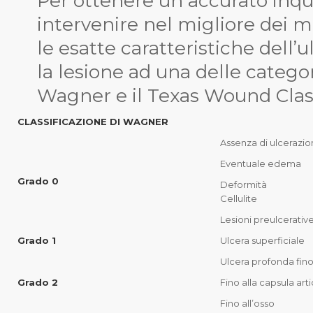
Per ottenere un accurato inq
intervenire nel migliore dei m
le esatte caratteristiche dell’u
la lesione ad una delle catego
Wagner
e il
Texas Wound Clas
CLASSIFICAZIONE DI WAGNER
Assenza di ulcerazion
Eventuale edema
Grado 0
Deformità
Cellulite
Lesioni preulcerativ
Grado 1
Ulcera superficiale
Ulcera profonda fino
Grado 2
Fino alla capsula art
Fino all’osso