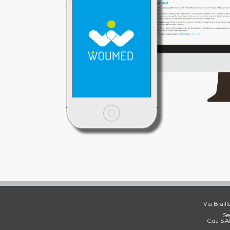
Via Braill
Se
C.da S.A