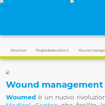
Woumed
Piaghedadecubito.it
Wound manag
Wound management
Woumed
è un nuovo rivoluzio