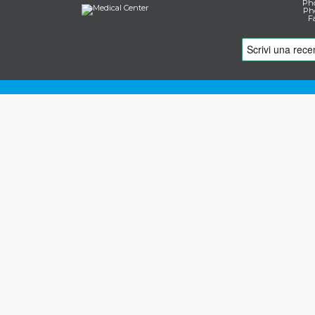
Pho
Pho
F