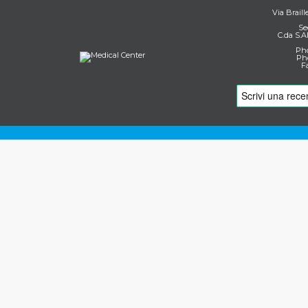
Via Braill
Se
C.da S.A
Pho
Pho
F