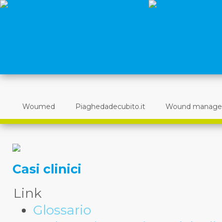
Woumed
Piaghedadecubito.it
Wound manag
Casi clinici
Link
Glossario