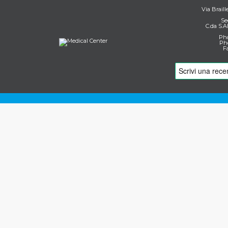
Via Braill
Se
C.da S.A
Pho
Pho
F