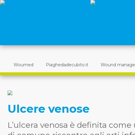
Woumed
Piaghedadecubito.it
Wound manag
Ulcere venose
L’ulcera venosa è definita come 