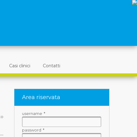
Casi clinici
Contatti
Area riservata
username
*
to
password
*