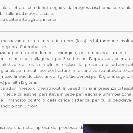
inale, allettato, con deficit cognitivi da pregressa ischemia cerebrale 
 i talloni ed in zona sacrale.
 obliterante agli arti inferiori.
ni mostravano tessuto necrotico nero (foto) ed il tampone risulta
aeruginosa
,
Enterobacter
.
zioni per un debridement chirurgico, per rimuovere la necrosi, 
nzimatica con collagenasi per 3 settimane. Dopo aver accertato 
infettivo dei tessuti molli ed escluso la presenza di osteomieli
granulociti marcati, per contrastare l'infezione veniva attivata terap
moxicillina/acido clavulanico (1 g x 2/die per os) per 15 giorni, seguita 
) per altri 15 giorni.
a ad un innesto di cheratinociti. In 5a settimana, in presenza di tessu
 in sede di lesione, persisteva in sede perilesionale un'ampia zona 
re il mancato controllo della carica batterica, per cui si decideva 
andolo ogni 3 giorni.
strava una netta ripresa del processo di