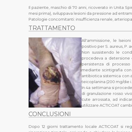
Il paziente, maschio di 70 anni, ricoverato in Unita Sp
mesi prima), sviluppava lesioni da pressione ad entrambi
Patologie concomitanti: insufficienza renale, arteriopatia
TRATTAMENTO
All'ammissione, le lseio
positivo per
S. aureus
,
P. 
Non sussistendo le condi
procedeva a detersione e
persistenza di processo 
mediante scintigrafia con 
antibiotica sistemica con a
teicoplanina (200 mg/die i.v.
In 4a settimana si procedev
di granulazione rosso vivo
cute arrossata, ad indica
utilizzare ACTICOAT cambi
CONCLUSIONI
Dopo 12 giorni trattamento locale ACTICOAT si regi