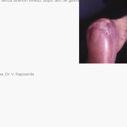
senza ulteriori innesti, dopo altri 54 giorni
ne, Dr. V. Rapisarda