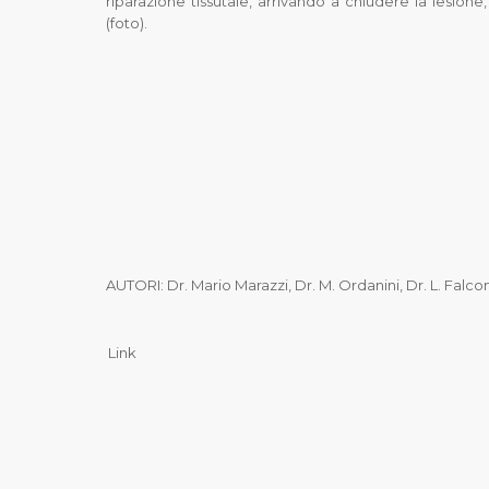
riparazione tissutale, arrivando a chiudere la lesione, 
(foto).
AUTORI: Dr. Mario Marazzi, Dr. M. Ordanini, Dr. L. Falco
Link