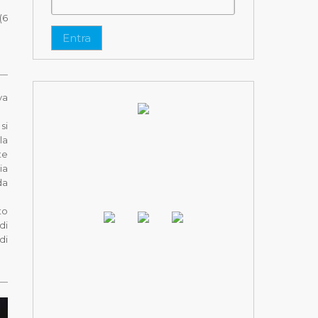
(6
Entra
va
si
la
te
ia
da
to
di
di