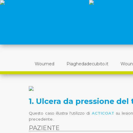
Woumed
Piaghedadecubito.it
Woun
1. Ulcera da pressione del 
Questo caso illustra l'utilizzo di
ACTICOAT
su lesion
precedente.
PAZIENTE