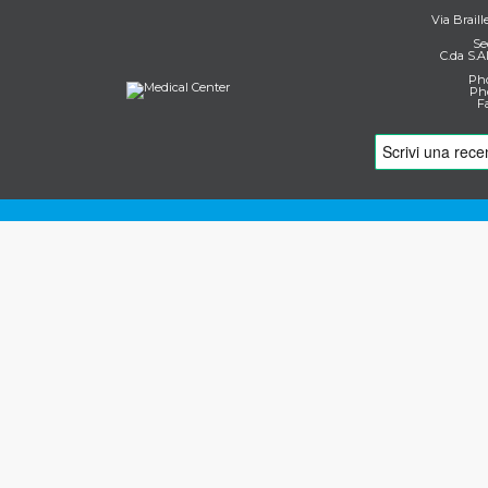
Via Braill
Se
C.da S.A
Pho
Pho
F