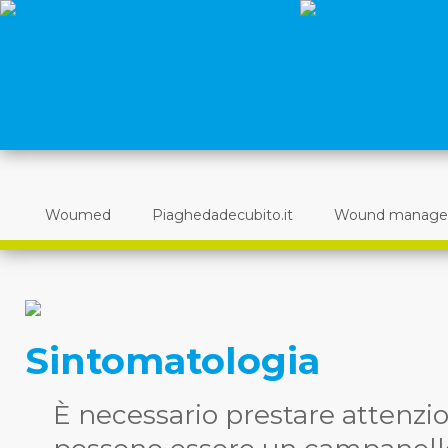
Woumed
Piaghedadecubito.it
Wound manag
Sintomatologia
È necessario prestare attenzio