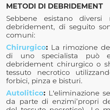
METODI DI DEBRIDEMENT
Sebbene esistano diversi 
debridement, di seguito son
comuni:
Chirurgico
:
La rimozione dei
di uno specialista può es
debridement chirurgico o sh
tessuto necrotico utilizzan
forbici, pinza e bisturi.
Autolitico
:
L'eliminazione sel
da parte di enzimi’propri de
del tessuto necrotico).
Le med