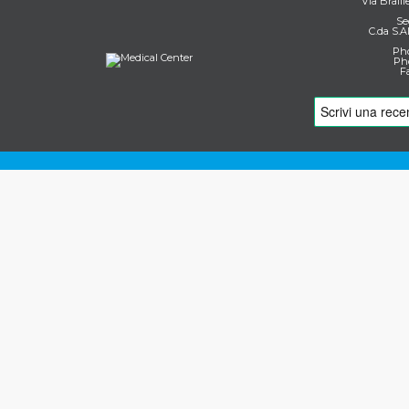
Via Braill
Se
C.da S.A
Pho
Pho
F