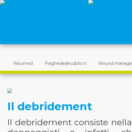
Woumed
Piaghedadecubito.it
Wound manag
Il debridement
Il debridement consiste nella